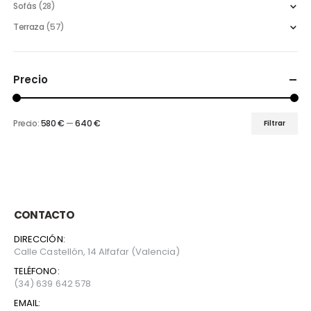
Sofás
(28)
Terraza
(57)
Precio
Precio:
580 €
—
640 €
Filtrar
Precio
Precio
mínimo
máximo
CONTACTO
DIRECCIÓN:
Calle Castellón, 14 Alfafar (Valencia)
TELÉFONO:
(34) 639 642 578
EMAIL: