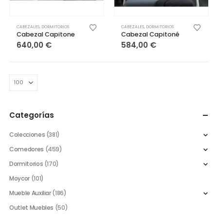
CABEZALES
,
DORMITORIOS
CABEZALES
,
DORMITORIOS
Cabezal Capitone
Cabezal Capitoné
640,00
€
584,00
€
Categorías
Colecciones
(381)
Comedores
(459)
Dormitorios
(170)
Moycor
(101)
Mueble Auxiliar
(186)
Outlet Muebles
(50)