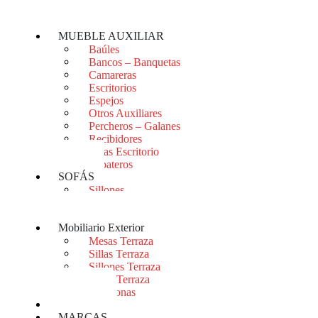
Mesitas
Sinfonieres
MUEBLE AUXILIAR
Baúles
Bancos – Banquetas
Camareras
Escritorios
Espejos
Otros Auxiliares
Percheros – Galanes
Recibidores
Sillas Escritorio
Zapateros
SOFÁS
Sillones
Sofás
Sofás Cama
Mobiliario Exterior
Mesas Terraza
Sillas Terraza
Sillones Terraza
Sofás Terraza
Tumbonas
OUTLET
MARCAS