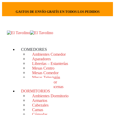
GASTOS DE ENVÍO GRATÍS EN TODOS LOS PEDIDOS
COMEDORES
Ambientes Comedor
Aparadores
Librerías – Estanterías
Mesas Centro
Mesas Comedor
Mesas Televisión
Sillas Comedor
Vitrinas – Alacenas
DORMITORIOS
Ambientes Dormitorio
Armarios
Cabezales
Camas
Cómodas