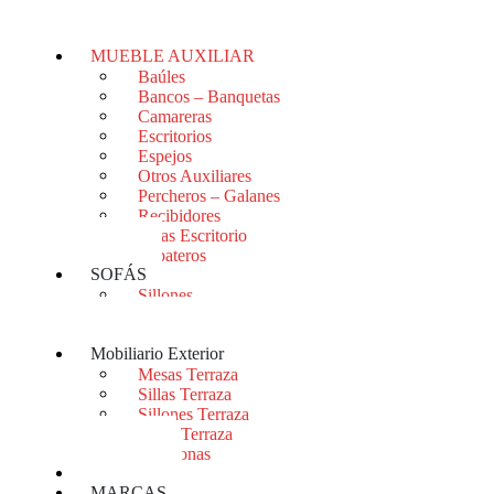
Mesitas
Sinfonieres
MUEBLE AUXILIAR
Baúles
Bancos – Banquetas
Camareras
Escritorios
Espejos
Otros Auxiliares
Percheros – Galanes
Recibidores
Sillas Escritorio
Zapateros
SOFÁS
Sillones
Sofás
Sofás Cama
Mobiliario Exterior
Mesas Terraza
Sillas Terraza
Sillones Terraza
Sofás Terraza
Tumbonas
OUTLET
MARCAS