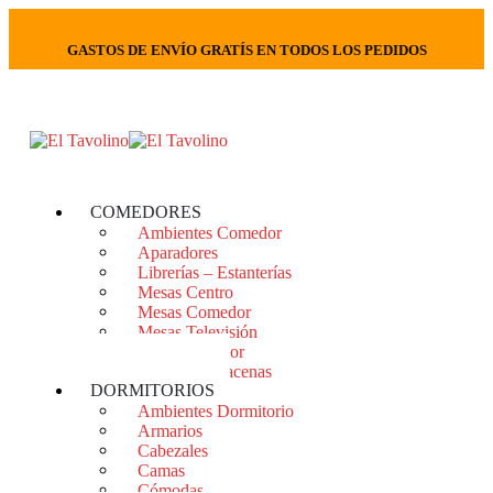
GASTOS DE ENVÍO GRATÍS EN TODOS LOS PEDIDOS
COMEDORES
Ambientes Comedor
Aparadores
Librerías – Estanterías
Mesas Centro
Mesas Comedor
Mesas Televisión
Sillas Comedor
Vitrinas – Alacenas
DORMITORIOS
Ambientes Dormitorio
Armarios
Cabezales
Camas
Cómodas