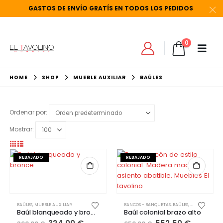
GASTOS
DE
ENVÍO
GRATÍS
EN
TODOS
LOS
PEDIDOS
0
HOME
SHOP
MUEBLE AUXILIAR
BAÚLES
Ordenar por:
Mostrar:
REBAJADO
REBAJADO
BAÚLES
,
MUEBLE AUXILIAR
BANCOS - BANQUETAS
,
BAÚLES
,
MOYCOR
,
MUEBL
Baúl blanqueado y bronce
Baúl colonial brazo alto
El
El
El
El