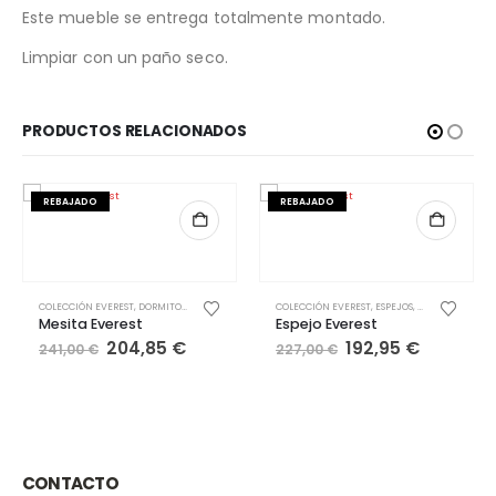
Este mueble se entrega totalmente montado.
Limpiar con un paño seco.
PRODUCTOS RELACIONADOS
REBAJADO
REBAJADO
COLECCIÓN EVEREST
,
DORMITORIOS
,
MESITAS
,
MOYCOR
COLECCIÓN EVEREST
,
ESPEJOS
,
MOYCOR
,
MUEBLE
Mesita Everest
Espejo Everest
El
El
El
El
204,85
€
192,95
€
241,00
€
227,00
€
precio
precio
precio
precio
original
actual
original
actual
era:
es:
era:
es:
241,00 €.
204,85 €.
227,00 €.
192,95 €
CONTACTO