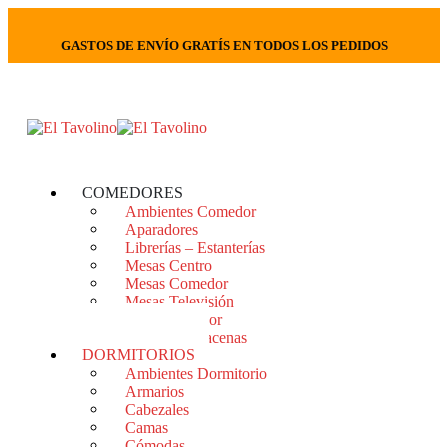
GASTOS DE ENVÍO GRATÍS EN TODOS LOS PEDIDOS
COMEDORES
Ambientes Comedor
Aparadores
Librerías – Estanterías
Mesas Centro
Mesas Comedor
Mesas Televisión
Sillas Comedor
Vitrinas – Alacenas
DORMITORIOS
Ambientes Dormitorio
Armarios
Cabezales
Camas
Cómodas