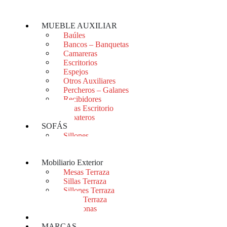
Mesitas
Sinfonieres
MUEBLE AUXILIAR
Baúles
Bancos – Banquetas
Camareras
Escritorios
Espejos
Otros Auxiliares
Percheros – Galanes
Recibidores
Sillas Escritorio
Zapateros
SOFÁS
Sillones
Sofás
Sofás Cama
Mobiliario Exterior
Mesas Terraza
Sillas Terraza
Sillones Terraza
Sofás Terraza
Tumbonas
OUTLET
MARCAS