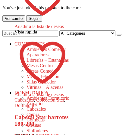
You've just added this product to the cart:
Ver carrito
Seguir
Añadir a la lista de deseos
Vista rápida
COMEDORES
Ambientes Comedor
Aparadores
Librerías – Estanterías
Mesas Centro
Mesas Comedor
Mesas Televisión
Sillas Comedor
Vitrinas – Alacenas
DORMITORIOS
Añadir a la lista de deseos
Ambientes Dormitorio
Cabezales
,
Colección Star
,
Armarios
Dormitorios
Cabezales
Camas
Cabezal Star barrotes
Cómodas
180-200
Mesitas
Sinfonieres