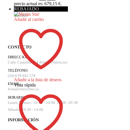
precio actual es: 679,15 €.
REBAJADO
Añadir al carrito
CONTACTO
DIRECCIÓN:
Calle Castellón, 14 Alfafar (Valencia)
TELÉFONO:
(34) 639 642 578
Añadir a la lista de deseos
EMAIL:
Vista rápida
hola@eltavolino.es
HORARIO:
Lunes-Viernes / 10:00 - 14:00 17:00 -20:30
Sábado: 10:20 - 14:00
INFORMACIÓN