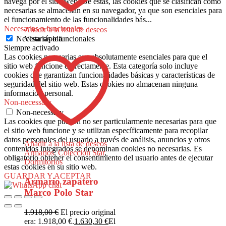
navega por el sitio web. De estas, las cookies que se clasifican como
necesarias se almacenan en su navegador, ya que son esenciales para
el funcionamiento de las funcionalidades bás
...
Necesarias o funcionales
Añadir a la lista de deseos
Necesarias o funcionales
Vista rápida
Siempre activado
Las cookies necesarias son absolutamente esenciales para que el
sitio web funcione correctamente. Esta categoría solo incluye
cookies que garantizan funcionalidades básicas y características de
seguridad del sitio web. Estas cookies no almacenan ninguna
información personal.
Non-necessary
Non-necessary
Las cookies que pueden no ser particularmente necesarias para que
el sitio web funcione y se utilizan específicamente para recopilar
datos personales del usuario a través de análisis, anuncios y otros
Añadir a la lista de deseos
contenidos integrados se denominan cookies no necesarias. Es
Armarios
,
Colección Star
,
obligatorio obtener el consentimiento del usuario antes de ejecutar
Dormitorios
estas cookies en su sitio web.
GUARDAR Y ACEPTAR
Armario zapatero
Marco Polo Star
1.918,00
€
El precio original
era: 1.918,00 €.
1.630,30
€
El