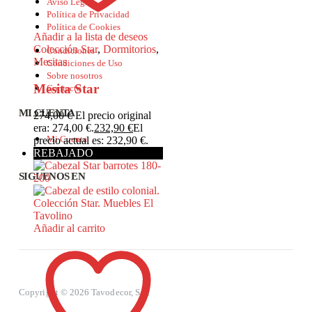
Aviso Legal
Política de Privacidad
Política de Cookies
Añadir a la lista de deseos
Colección Star
,
Dormitorios
,
Condiciones
Mesitas
Condiciones de Uso
Sobre nosotros
Mesita Star
Contacto
MI CUENTA
274,00
€
El precio original
era: 274,00 €.
232,90
€
El
Mi Cuenta
precio actual es: 232,90 €.
Mis pedidos
REBAJADO
SIGUENOS EN
Añadir al carrito
Copyright © 2026 Tavodecor, S.L.