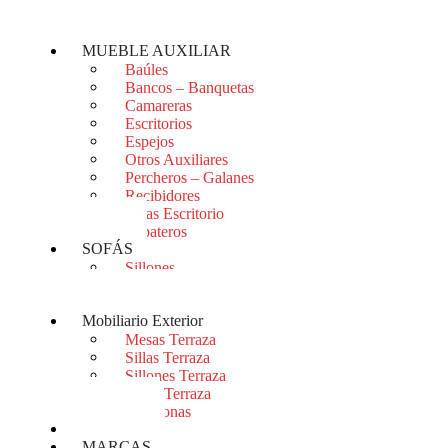
Mesitas
Sinfonieres
MUEBLE AUXILIAR
Baúles
Bancos – Banquetas
Camareras
Escritorios
Espejos
Otros Auxiliares
Percheros – Galanes
Recibidores
Sillas Escritorio
Zapateros
SOFÁS
Sillones
Sofás
Sofás Cama
Mobiliario Exterior
Mesas Terraza
Sillas Terraza
Sillones Terraza
Sofás Terraza
Tumbonas
OUTLET
MARCAS