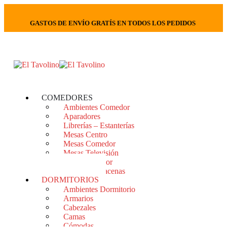
GASTOS
DE
ENVÍO
GRATÍS
EN
TODOS
LOS
PEDIDOS
COMEDORES
Ambientes Comedor
Aparadores
Librerías – Estanterías
Mesas Centro
Mesas Comedor
Mesas Televisión
Sillas Comedor
Vitrinas – Alacenas
DORMITORIOS
Ambientes Dormitorio
Armarios
Cabezales
Camas
Cómodas